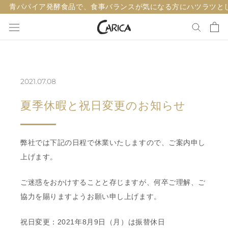
ス
青パパイア発酵食品で、食事バランスが気になる方にハツラツと
キ
ッ
プ
し
て
2021.07.08
コ
ン
夏季休暇と祝日変更のお知らせ
テ
ン
ツ
弊社では下記の日程で休業いたしますので、ご案内申し
に
上げます。
移
動
ご迷惑をおかけすることと存じますが、何卒ご理解、ご
す
協力を賜りますようお願い申し上げます。
る
祝日変更：2021年8月9日（月）は振替休日