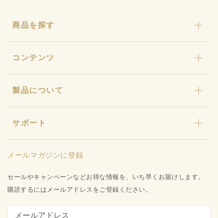
商品を探す
カリカセラピ
コンテンツ
おまとめセット
わんにゃんカリカ
カリカセラピとは
製品について
カリカ石鹸・カリカ浴
ストーリー
ギフト
カリカセラピ定期便
特許と研究について
キャンペーン
サポート
カリカセラピ定期便のご利用ガイド
店舗型販売店様募集
水姫ゲル
お知らせ
品質保証への取り組み
プライバシーポリシー
メールマガジンに登録
お問い合わせ
特定商取引法に基づく表記
会社概要
セールやキャンペーンなどお得な情報を、いち早くお届けします。
ご利用ガイド
購読するにはメールアドレスをご登録ください。