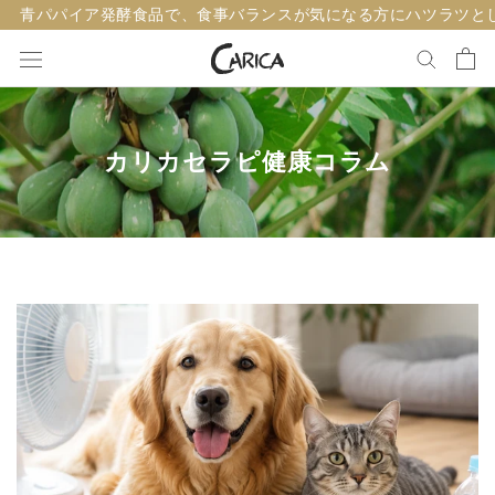
ス
青パパイア発酵食品で、食事バランスが気になる方にハツラツと
キ
ッ
プ
し
て
カリカセラピ健康コラム
コ
ン
テ
ン
ツ
に
移
動
す
る