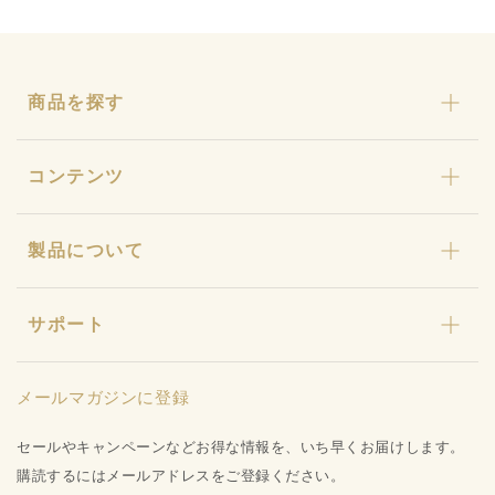
商品を探す
カリカセラピ
コンテンツ
おまとめセット
わんにゃんカリカ
カリカセラピとは
製品について
カリカ石鹸・カリカ浴
ストーリー
ギフト
カリカセラピ定期便
特許と研究について
キャンペーン
サポート
カリカセラピ定期便のご利用ガイド
店舗型販売店様募集
水姫ゲル
お知らせ
品質保証への取り組み
プライバシーポリシー
メールマガジンに登録
お問い合わせ
特定商取引法に基づく表記
会社概要
セールやキャンペーンなどお得な情報を、いち早くお届けします。
ご利用ガイド
購読するにはメールアドレスをご登録ください。