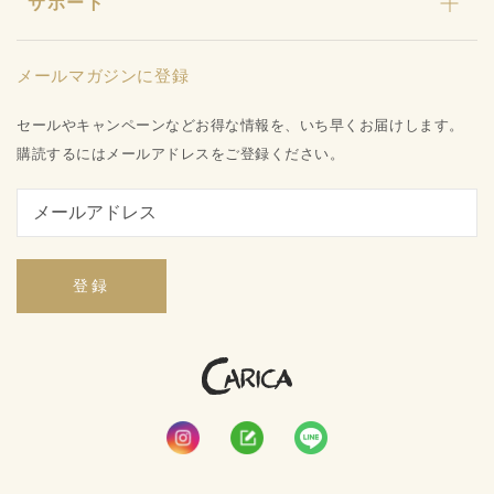
キャンペーン
サポート
カリカセラピ定期便のご利用ガイド
店舗型販売店様募集
水姫ゲル
お知らせ
品質保証への取り組み
プライバシーポリシー
メールマガジンに登録
お問い合わせ
特定商取引法に基づく表記
会社概要
セールやキャンペーンなどお得な情報を、いち早くお届けします。
ご利用ガイド
購読するにはメールアドレスをご登録ください。
登録