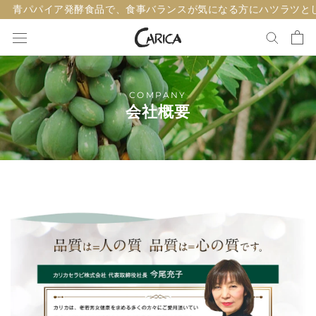
ス
青パパイア発酵食品で、食事バランスが気になる方にハツラツと
キ
ッ
プ
し
COMPANY
て
会社概要
コ
ン
テ
ン
ツ
に
移
動
す
る