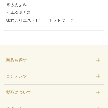
博多皮ふ科
六本松皮ふ科
株式会社エス・ピー・ネットワーク
商品を探す
カリカセラピ
コンテンツ
おまとめセット
わんにゃんカリカ
カリカセラピとは
製品について
カリカ石鹸・カリカ浴
ストーリー
ギフト
カリカセラピ定期便
特許と研究について