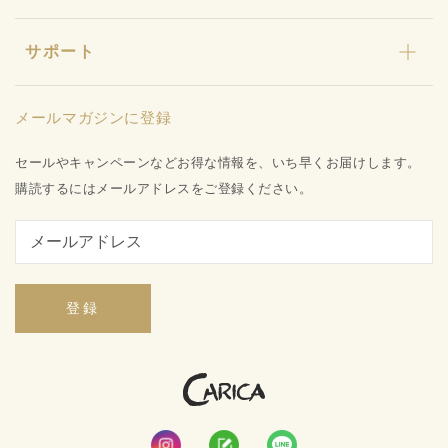
ギフト
カリカセラピ定期便
特許と研究について
キャンペーン
サポート
カリカセラピ定期便のご利用ガイド
店舗型販売店様募集
水姫ゲル
お知らせ
品質保証への取り組み
プライバシーポリシー
メールマガジンに登録
お問い合わせ
特定商取引法に基づく表記
会社概要
セールやキャンペーンなどお得な情報を、いち早くお届けします。
ご利用ガイド
購読するにはメールアドレスをご登録ください。
登録