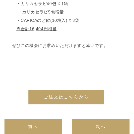
・カリカセラピ40包 ☓ 1箱
・ カリカセラピ5包増量
・CARICAのど飴(10粒入) ☓ 3袋
※合計16,404円相当
ぜひこの機会にお求めいただけますと幸いです。
ご注文はこちらから
前へ
次へ