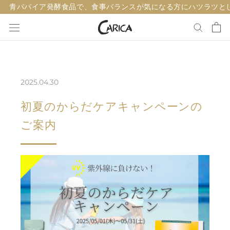
ス
青パパイア発酵食品で、食事バランスが気になる方にハツラツと
キ
ッ
プ
し
て
2025.04.30
コ
ン
初夏のからだケアキャンペーンの
テ
ご案内
ン
ツ
に
移
動
す
る