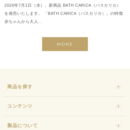
2026年7月1日（水）、新商品 BATH CARICA（バスカリカ）
を発売いたします。 「BATH CARICA（バスカリカ）」の特徴
赤ちゃんから大人...
MORE
商品を探す
カリカセラピ
コンテンツ
おまとめセット
わんにゃんカリカ
カリカセラピとは
製品について
カリカ石鹸・カリカ浴
ストーリー