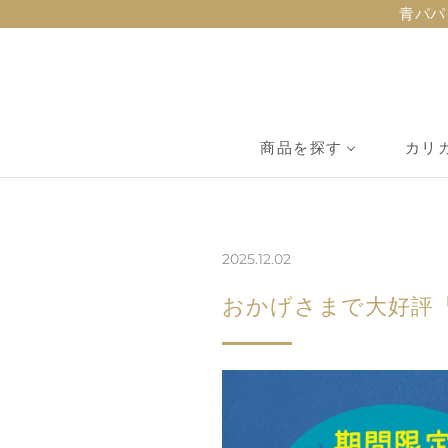
ス
青パパ
キ
ッ
プ
し
お知らせ
て
商品を探す
カリ
コ
ン
テ
ン
2025.12.02
ツ
に
おかげさまで大好評
移
動
す
る