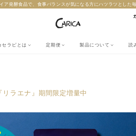
イア発酵食品で、食事バランスが気になる方にハツラツとした
カセラピとは
定期便
製品について
読
『リラエナ』期間限定増量中