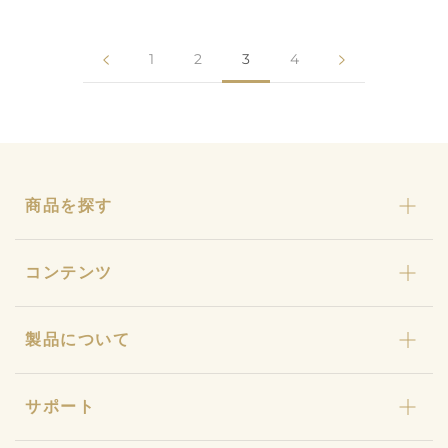
1
2
3
4
商品を探す
カリカセラピ
コンテンツ
おまとめセット
わんにゃんカリカ
カリカセラピとは
製品について
カリカ石鹸・カリカ浴
ストーリー
ギフト
カリカセラピ定期便
特許と研究について
キャンペーン
サポート
カリカセラピ定期便のご利用ガイド
店舗型販売店様募集
水姫ゲル
お知らせ
品質保証への取り組み