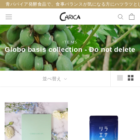
ス
青パパイア発酵食品で、食事バランスが気になる方にハツラツと
キ
ッ
プ
し
ITEMS
て
Globo basis collection - Do not delete
コ
ン
テ
ン
並べ替え
ツ
に
移
動
す
る