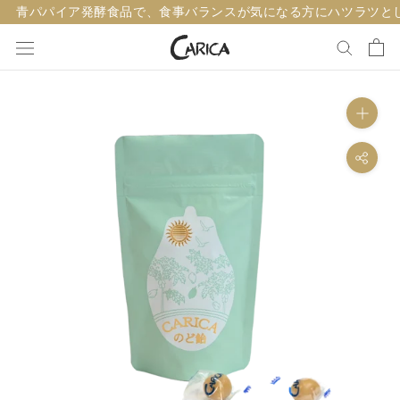
ス
青パパイア発酵食品で、食事バランスが気になる方にハツラツと
キ
ッ
プ
し
て
コ
ン
テ
ン
ツ
に
移
動
す
る