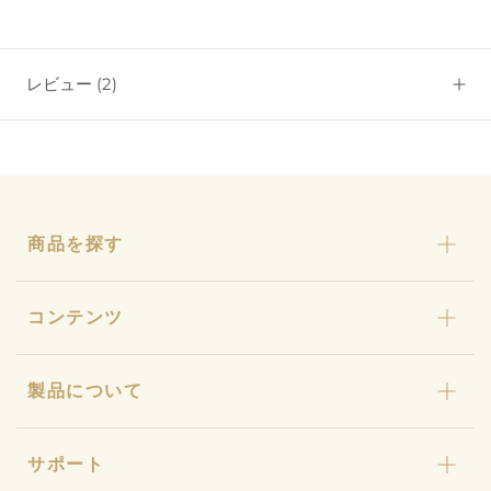
レビュー
(2)
商品を探す
カリカセラピ
コンテンツ
おまとめセット
わんにゃんカリカ
カリカセラピとは
製品について
カリカ石鹸・カリカ浴
ストーリー
ギフト
カリカセラピ定期便
特許と研究について
キャンペーン
サポート
カリカセラピ定期便のご利用ガイド
店舗型販売店様募集