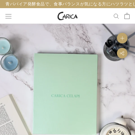
ス
青パパイア発酵食品で、食事バランスが気になる方にハツラツと
キ
ッ
プ
し
て
コ
ン
テ
ン
ツ
に
移
動
す
る