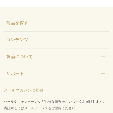
商品を探す
カリカセラピ
コンテンツ
おまとめセット
わんにゃんカリカ
カリカセラピとは
製品について
カリカ石鹸・カリカ浴
ストーリー
ギフト
カリカセラピ定期便
特許と研究について
キャンペーン
サポート
カリカセラピ定期便のご利用ガイド
店舗型販売店様募集
水姫ゲル
お知らせ
品質保証への取り組み
プライバシーポリシー
メールマガジンに登録
お問い合わせ
特定商取引法に基づく表記
会社概要
セールやキャンペーンなどお得な情報を、いち早くお届けします。
ご利用ガイド
購読するにはメールアドレスをご登録ください。