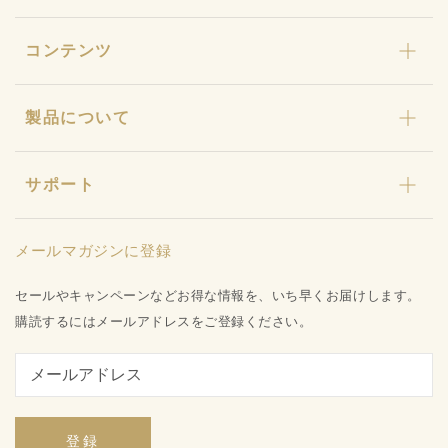
カリカセラピ
コンテンツ
おまとめセット
わんにゃんカリカ
カリカセラピとは
製品について
カリカ石鹸・カリカ浴
ストーリー
ギフト
カリカセラピ定期便
特許と研究について
キャンペーン
サポート
カリカセラピ定期便のご利用ガイド
店舗型販売店様募集
水姫ゲル
お知らせ
品質保証への取り組み
プライバシーポリシー
メールマガジンに登録
お問い合わせ
特定商取引法に基づく表記
会社概要
セールやキャンペーンなどお得な情報を、いち早くお届けします。
ご利用ガイド
購読するにはメールアドレスをご登録ください。
登録