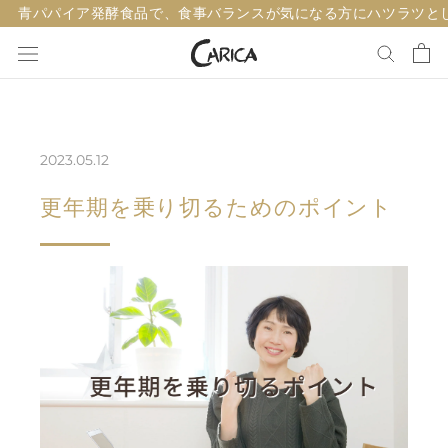
ス
青パパイア発酵食品で、食事バランスが気になる方にハツラツと
キ
ッ
プ
し
て
2023.05.12
コ
ン
更年期を乗り切るためのポイント
テ
ン
ツ
に
移
動
す
る