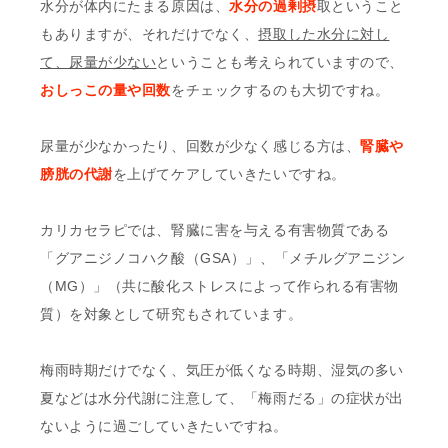
水分が体内にたまる原因は、
水分の過剰摂
取ということ
もありますが、それだけでなく、
摂取した水分に対し
て、尿量が少ない
ということも考えられていますので、
おしっこの量や回数
をチェックするのも大切ですね。
尿量が少なかったり、回数が少なく感じる方は、
腎臓や
膀胱の代謝
を上げてケアしていきたいですね。
カリカセラピでは、腎臓に害を与える有害物質である
「グアニジノコハク酸（GSA）」、「メチルグアニジン
（MG）」（共に酸化ストレスによって作られる有害物
質）を対象として研究もされています。
梅雨時期だけでなく、気圧が低くなる時期、湿気の多い
夏などは水分代謝に注意して、「梅雨だる」の症状が出
ないように過ごしていきたいですね。