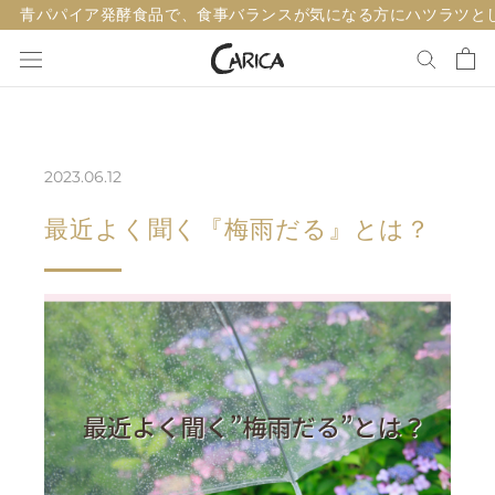
ス
青パパイア発酵食品で、食事バランスが気になる方にハツラツと
キ
ッ
プ
し
て
2023.06.12
コ
ン
最近よく聞く『梅雨だる』とは？
テ
ン
ツ
に
移
動
す
る