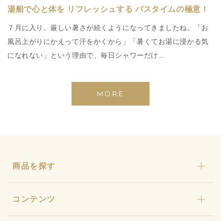
湯船で心と体を リフレッシュする バスタイムの極意！
７月に入り、厳しい暑さが続くようになってきましたね。「お
風呂上がりにかえって汗をかくから」「暑くてお湯に浸かる気
になれない」という理由で、毎日シャワーだけ...
MORE
商品を探す
カリカセラピ
コンテンツ
おまとめセット
わんにゃんカリカ
カリカセラピとは