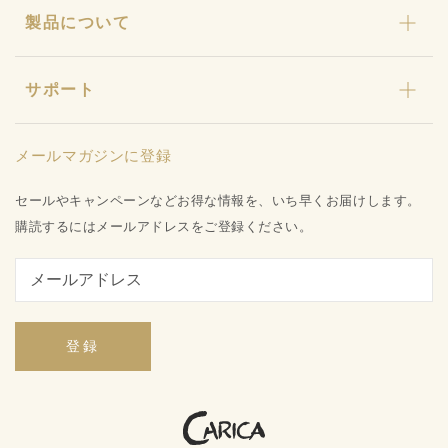
製品について
カリカ石鹸・カリカ浴
ストーリー
ギフト
カリカセラピ定期便
特許と研究について
キャンペーン
サポート
カリカセラピ定期便のご利用ガイド
店舗型販売店様募集
水姫ゲル
お知らせ
品質保証への取り組み
プライバシーポリシー
メールマガジンに登録
お問い合わせ
特定商取引法に基づく表記
会社概要
セールやキャンペーンなどお得な情報を、いち早くお届けします。
ご利用ガイド
購読するにはメールアドレスをご登録ください。
登録