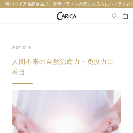
ス
青パパイア発酵食品で、食事バランスが気になる方にハツラツと
キ
ッ
プ
し
て
2022.12.15
コ
ン
人間本来の自然治癒力・免疫力に
テ
着目
ン
ツ
に
移
動
す
る