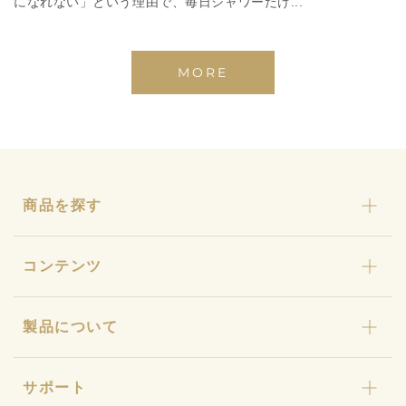
になれない」という理由で、毎日シャワーだけ...
MORE
商品を探す
カリカセラピ
コンテンツ
おまとめセット
わんにゃんカリカ
カリカセラピとは
製品について
カリカ石鹸・カリカ浴
ストーリー
ギフト
カリカセラピ定期便
特許と研究について
キャンペーン
サポート
カリカセラピ定期便のご利用ガイド
店舗型販売店様募集